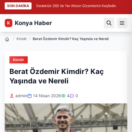
SON DAKİKA
Dedektör 360 ile Yer Altının Gizemlerini Keşfedin
Konya Haber
K
/
Kimdir
/
Berat Özdemir Kimdir? Kaç Yaşında ve Nereli
Kimdir
Berat Özdemir Kimdir? Kaç
Yaşında ve Nereli
admin
14 Nisan 2026
4
0