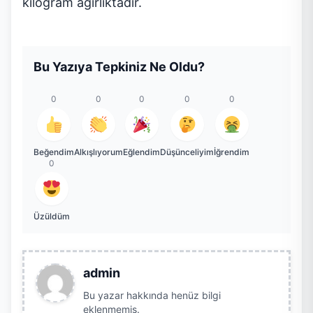
kilogram ağırlıktadır.
Bu Yazıya Tepkiniz Ne Oldu?
0
0
0
0
0
Beğendim
Alkışlıyorum
Eğlendim
Düşünceliyim
İğrendim
0
Üzüldüm
admin
Bu yazar hakkında henüz bilgi
eklenmemiş.