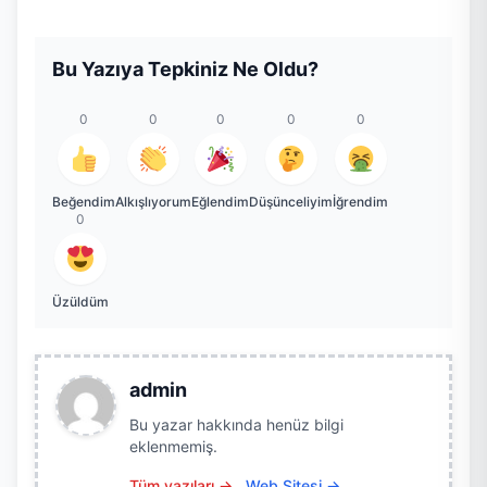
Bu Yazıya Tepkiniz Ne Oldu?
0
0
0
0
0
Beğendim
Alkışlıyorum
Eğlendim
Düşünceliyim
İğrendim
0
Üzüldüm
admin
Bu yazar hakkında henüz bilgi
eklenmemiş.
Tüm yazıları →
Web Sitesi →