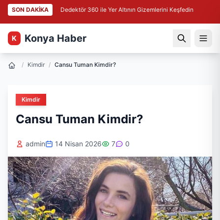
SON DAKİKA
Dedektör 360 ile Yer Altının Gizemlerini Keşfedin
Konya Haber
K
/
Kimdir
/
Cansu Tuman Kimdir?
Kimdir
Cansu Tuman Kimdir?
admin
14 Nisan 2026
7
0