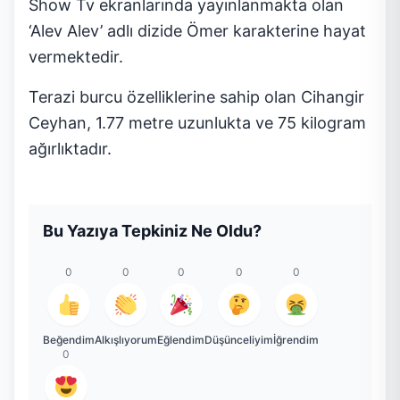
Show Tv ekranlarında yayınlanmakta olan
‘Alev Alev’ adlı dizide Ömer karakterine hayat
vermektedir.
Terazi burcu özelliklerine sahip olan Cihangir
Ceyhan, 1.77 metre uzunlukta ve 75 kilogram
ağırlıktadır.
Bu Yazıya Tepkiniz Ne Oldu?
0
0
0
0
0
Beğendim
Alkışlıyorum
Eğlendim
Düşünceliyim
İğrendim
0