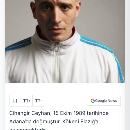
T
T
T
+
T
-
Google News
Cihangir Ceyhan, 15 Ekim 1989 tarihinde
Adana’da doğmuştur. Kökeni Elazığ’a
dayanmaktadır.