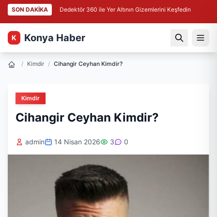
SON DAKİKA
Dedektör 360 ile Yer Altının Gizemlerini Keşfedin
Konya Haber
K
/
Kimdir
/
Cihangir Ceyhan Kimdir?
Kimdir
Cihangir Ceyhan Kimdir?
admin
14 Nisan 2026
3
0