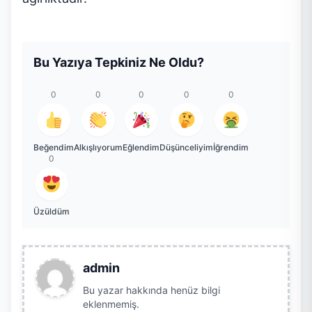
Bu Yazıya Tepkiniz Ne Oldu?
0
0
0
0
0
Beğendim
Alkışlıyorum
Eğlendim
Düşünceliyim
İğrendim
0
Üzüldüm
admin
Bu yazar hakkında henüz bilgi
eklenmemiş.