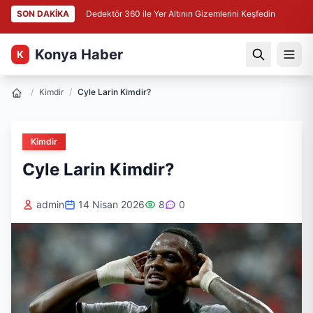
SON DAKİKA
Dedektör 360 ile Yer Altının Gizemlerini Keşfedin
Konya Haber
K
/
Kimdir
/
Cyle Larin Kimdir?
Kimdir
Cyle Larin Kimdir?
admin
14 Nisan 2026
8
0