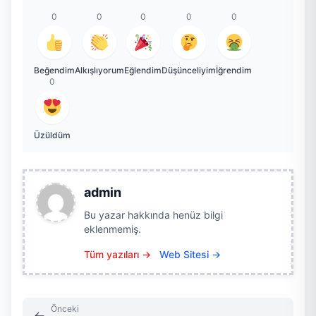
0
0
0
0
0
Beğendim
Alkışlıyorum
Eğlendim
Düşünceliyim
İğrendim
0
Üzüldüm
admin
Bu yazar hakkında henüz bilgi
eklenmemiş.
Tüm yazıları →
Web Sitesi →
Önceki