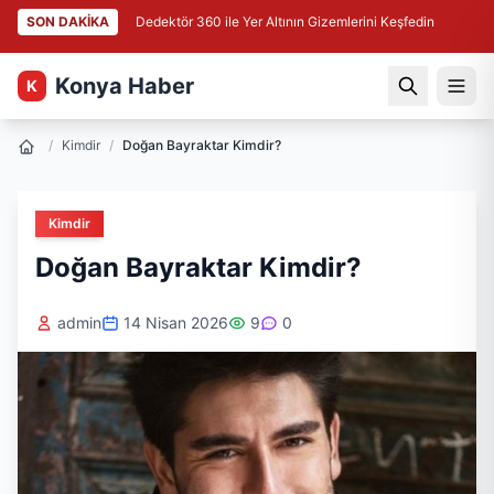
SON DAKİKA
Dedektör 360 ile Yer Altının Gizemlerini Keşfedin
Konya Haber
K
/
Kimdir
/
Doğan Bayraktar Kimdir?
Kimdir
Doğan Bayraktar Kimdir?
admin
14 Nisan 2026
9
0