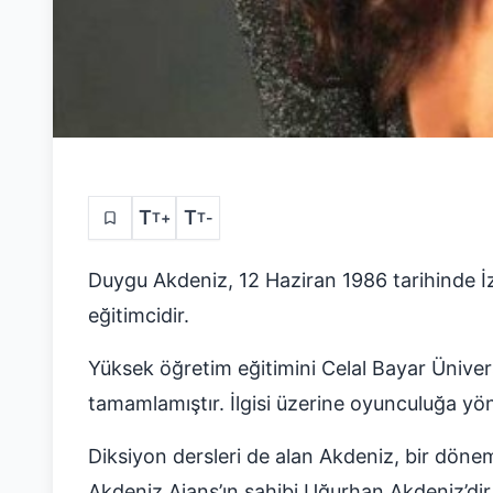
T
T
+
-
T
T
Duygu Akdeniz, 12 Haziran 1986 tarihinde İ
eğitimcidir.
Yüksek öğretim eğitimini Celal Bayar Ünivers
tamamlamıştır. İlgisi üzerine oyunculuğa yö
Diksiyon dersleri de alan Akdeniz, bir dönem
Akdeniz Ajans’ın sahibi Uğurhan Akdeniz’di