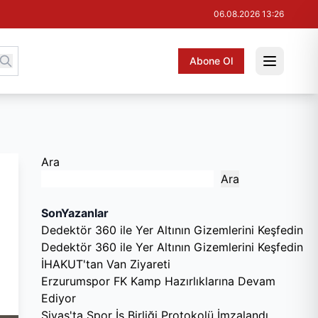
06.08.2026 13:26
Abone Ol
Ara
Ara
SonYazanlar
Dedektör 360 ile Yer Altının Gizemlerini Keşfedin
Dedektör 360 ile Yer Altının Gizemlerini Keşfedin
İHAKUT'tan Van Ziyareti
Erzurumspor FK Kamp Hazırlıklarına Devam
Ediyor
Sivas'ta Spor İş Birliği Protokolü İmzalandı