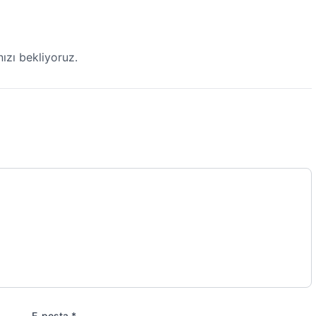
ızı bekliyoruz.
E-posta *