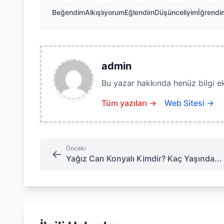
Beğendim
Alkışlıyorum
Eğlendim
Düşünceliyim
İğrendi
admin
Bu yazar hakkında henüz bilgi e
Tüm yazıları →
Web Sitesi →
Önceki
Yağız Can Konyalı Kimdir? Kaç Yaşında...