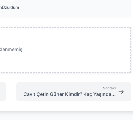
m
Üzüldüm
klenmemiş.
Sonraki
Cavit Çetin Güner Kimdir? Kaç Yaşında...