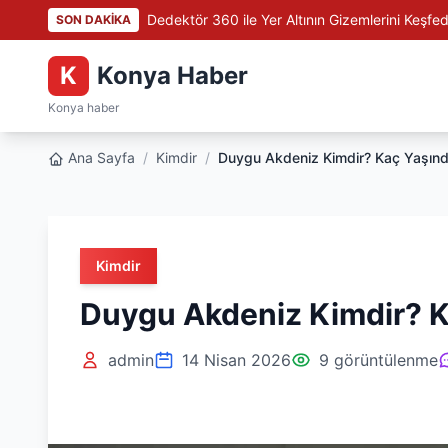
Dedektör 360 ile Yer Altının Gizemlerini Keşfed
SON DAKİKA
K
Konya Haber
Konya haber
Ana Sayfa
/
Kimdir
/
Duygu Akdeniz Kimdir? Kaç Yaşınd
Kimdir
Duygu Akdeniz Kimdir? K
admin
14 Nisan 2026
9 görüntülenme