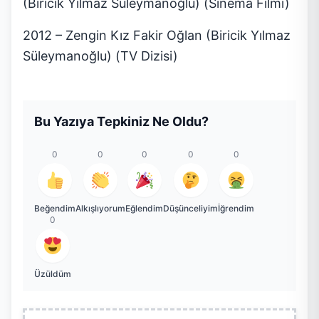
(Biricik Yılmaz Süleymanoğlu) (Sinema Filmi)
2012 – Zengin Kız Fakir Oğlan (Biricik Yılmaz
Süleymanoğlu) (TV Dizisi)
Bu Yazıya Tepkiniz Ne Oldu?
0
0
0
0
0
Beğendim
Alkışlıyorum
Eğlendim
Düşünceliyim
İğrendim
0
Üzüldüm