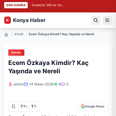
SON DAKİKA
Dedektör 360 ile Yer...
Konya Haber
K
/
Kimdir
/
Ecem Özkaya Kimdir? Kaç Yaşında ve Nereli
Kimdir
Ecem Özkaya Kimdir? Kaç
Yaşında ve Nereli
admin
14 Nisan 2026
8
0
T
T
T
+
T
-
Google News