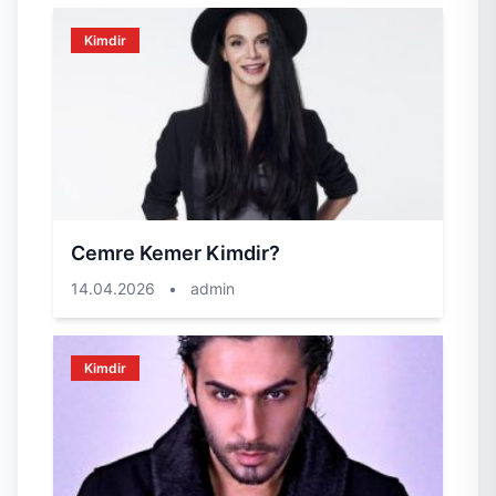
Kimdir
Cemre Kemer Kimdir?
14.04.2026
•
admin
Kimdir