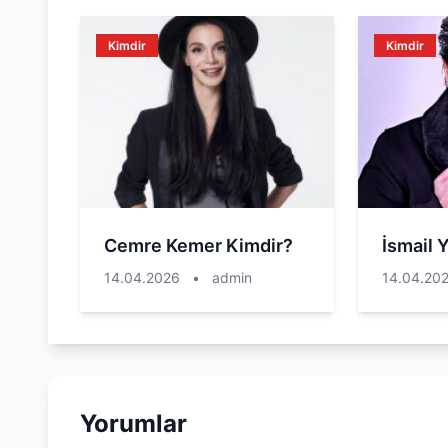
Kimdir
Kimdir
Cemre Kemer Kimdir?
İsmail 
14.04.2026
•
admin
14.04.20
Yorumlar