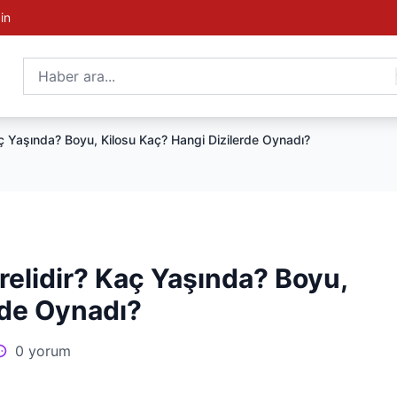
in
ç Yaşında? Boyu, Kilosu Kaç? Hangi Dizilerde Oynadı?
elidir? Kaç Yaşında? Boyu,
rde Oynadı?
0 yorum