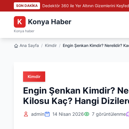
Dedektör 360 ile Yer Altının Gizemlerini Keşfed
SON DAKİKA
K
Konya Haber
Konya haber
Ana Sayfa
/
Kimdir
/
Engin Şenkan Kimdir? Nerelidir? Ka
Kimdir
Engin Şenkan Kimdir? Ner
Kilosu Kaç? Hangi Dizile
admin
14 Nisan 2026
7 görüntülenme