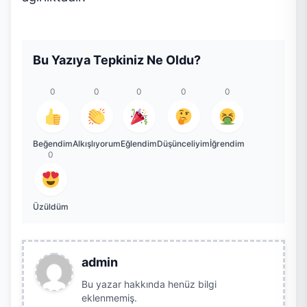
Bu Yazıya Tepkiniz Ne Oldu?
0
0
0
0
0
Beğendim
Alkışlıyorum
Eğlendim
Düşünceliyim
İğrendim
0
Üzüldüm
admin
Bu yazar hakkında henüz bilgi
eklenmemiş.