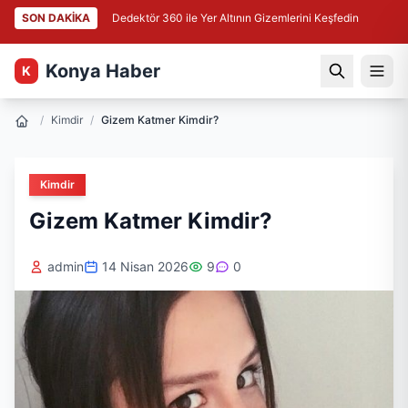
SON DAKİKA
Dedektör 360 ile Yer Altının Gizemlerini Keşfedin
Konya Haber
K
/
Kimdir
/
Gizem Katmer Kimdir?
Kimdir
Gizem Katmer Kimdir?
admin
14 Nisan 2026
9
0