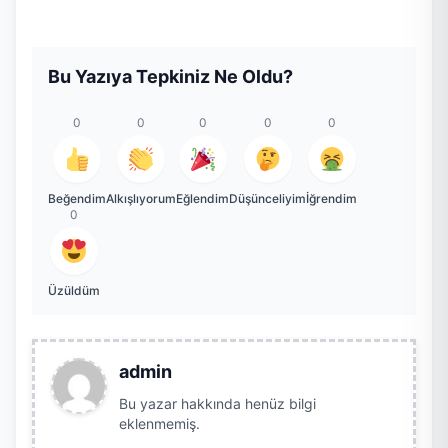
Bu Yazıya Tepkiniz Ne Oldu?
0
0
0
0
0
Beğendim
Alkışlıyorum
Eğlendim
Düşünceliyim
İğrendim
0
Üzüldüm
admin
Bu yazar hakkında henüz bilgi
eklenmemiş.