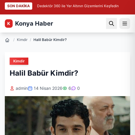
SON DAKİKA
Dedektör 360 ile Yer Altının Gizemlerini Keşfedin
Konya Haber
K
/
Kimdir
/
Halil Babür Kimdir?
Kimdir
Halil Babür Kimdir?
admin
14 Nisan 2026
6
0