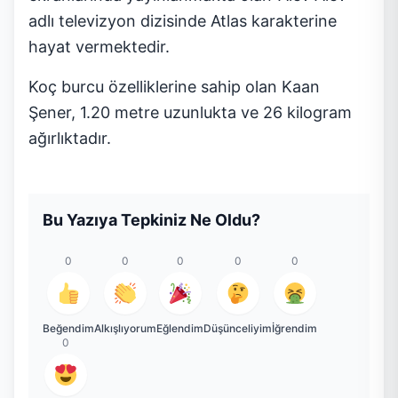
adlı televizyon dizisinde Atlas karakterine
hayat vermektedir.
Koç burcu özelliklerine sahip olan Kaan
Şener, 1.20 metre uzunlukta ve 26 kilogram
ağırlıktadır.
Bu Yazıya Tepkiniz Ne Oldu?
0
0
0
0
0
Beğendim
Alkışlıyorum
Eğlendim
Düşünceliyim
İğrendim
0