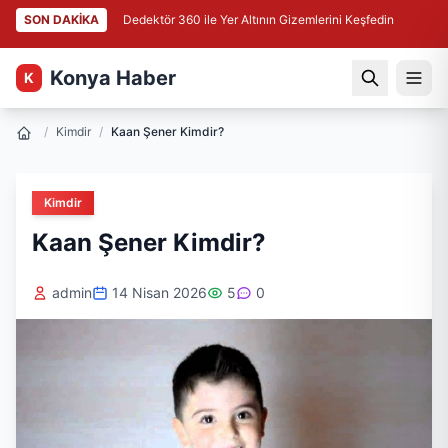
SON DAKİKA
Dedektör 360 ile Yer Altının Gizemlerini Keşfedin
Konya Haber
K
/
Kimdir
/
Kaan Şener Kimdir?
Kimdir
Kaan Şener Kimdir?
admin
14 Nisan 2026
5
0