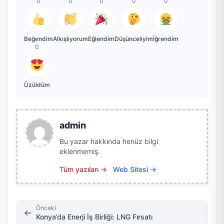
0
0
0
0
0
Beğendim
Alkışlıyorum
Eğlendim
Düşünceliyim
İğrendim
0
Üzüldüm
admin
Bu yazar hakkında henüz bilgi
eklenmemiş.
Tüm yazıları →
Web Sitesi →
Önceki
Konya’da Enerji İş Birliği: LNG Fırsatı