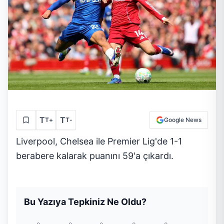
T
T
T
+
T
-
Google News
Liverpool, Chelsea ile Premier Lig'de 1-1
berabere kalarak puanını 59'a çıkardı.
Bu Yazıya Tepkiniz Ne Oldu?