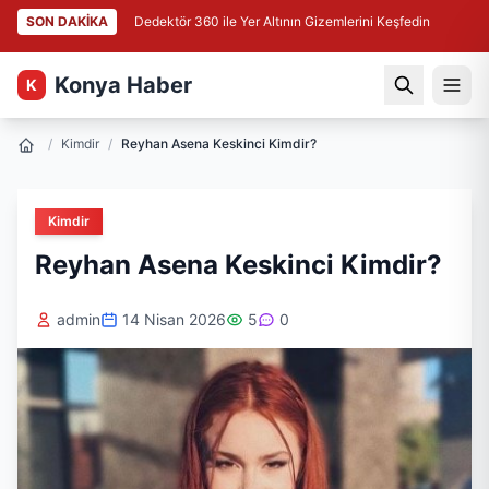
SON DAKİKA
Dedektör 360 ile Yer Altının Gizemlerini Keşfedin
Konya Haber
K
/
Kimdir
/
Reyhan Asena Keskinci Kimdir?
Kimdir
Reyhan Asena Keskinci Kimdir?
admin
14 Nisan 2026
5
0