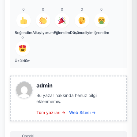
0
0
0
0
0
Beğendim
Alkışlıyorum
Eğlendim
Düşünceliyim
İğrendim
0
Üzüldüm
admin
Bu yazar hakkında henüz bilgi
eklenmemiş.
Tüm yazıları →
Web Sitesi →
Önceki