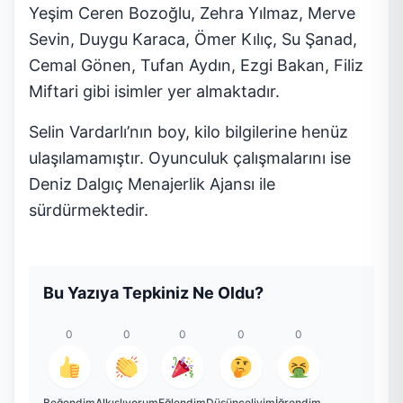
Yeşim Ceren Bozoğlu, Zehra Yılmaz, Merve
Sevin, Duygu Karaca, Ömer Kılıç, Su Şanad,
Cemal Gönen, Tufan Aydın, Ezgi Bakan, Filiz
Miftari gibi isimler yer almaktadır.
Selin Vardarlı’nın boy, kilo bilgilerine henüz
ulaşılamamıştır. Oyunculuk çalışmalarını ise
Deniz Dalgıç Menajerlik Ajansı ile
sürdürmektedir.
Bu Yazıya Tepkiniz Ne Oldu?
0
0
0
0
0
Beğendim
Alkışlıyorum
Eğlendim
Düşünceliyim
İğrendim