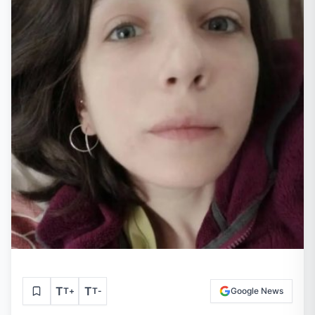
T
T
T
+
T
-
Google News