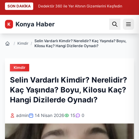
SON DAKİKA
Dedektör 360 ile Yer Altının Gizemlerini Keşfedin
Konya Haber
K
Selin Vardarlı Kimdir? Nerelidir? Kaç Yaşında? Boyu,
/
Kimdir
/
Kilosu Kaç? Hangi Dizilerde Oynadı?
Kimdir
Selin Vardarlı Kimdir? Nerelidir?
Kaç Yaşında? Boyu, Kilosu Kaç?
Hangi Dizilerde Oynadı?
admin
14 Nisan 2026
15
0