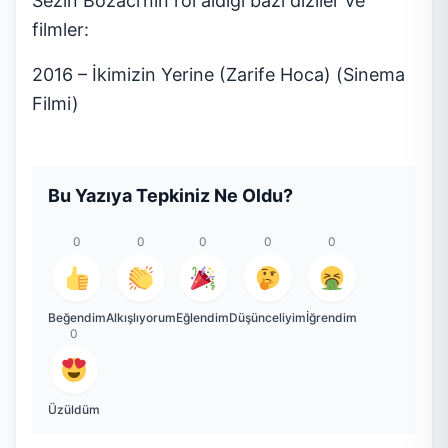
Sezin Bozacı’nın rol aldığı bazı diziler ve
filmler:
2016 – İkimizin Yerine (Zarife Hoca) (Sinema
Filmi)
Bu Yazıya Tepkiniz Ne Oldu?
0
0
0
0
0
Beğendim
Alkışlıyorum
Eğlendim
Düşünceliyim
İğrendim
0
Üzüldüm