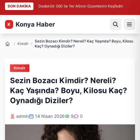
SON DAKİKA
Dedektör 360 ile Yer Altının Gizemlerini Keşfedin
Konya Haber
K
Sezin Bozacı Kimdir? Nereli? Kaç Yaşında? Boyu, Kilosu
/
Kimdir
/
Kaç? Oynadığı Diziler?
Kimdir
Sezin Bozacı Kimdir? Nereli?
Kaç Yaşında? Boyu, Kilosu Kaç?
Oynadığı Diziler?
admin
14 Nisan 2026
9
0