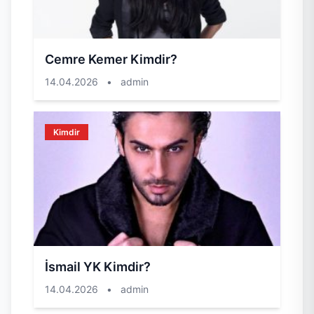
Cemre Kemer Kimdir?
14.04.2026
•
admin
Kimdir
İsmail YK Kimdir?
14.04.2026
•
admin