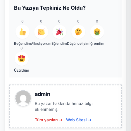
Bu Yazıya Tepkiniz Ne Oldu?
0
0
0
0
0
Beğendim
Alkışlıyorum
Eğlendim
Düşünceliyim
İğrendim
0
Üzüldüm
admin
Bu yazar hakkında henüz bilgi
eklenmemiş.
Tüm yazıları →
Web Sitesi →