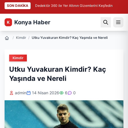
SON DAKİKA
Dedektör 360 ile Yer Altının Gizemlerini Keşfedin
Konya Haber
K
/
Kimdir
/
Utku Yuvakuran Kimdir? Kaç Yaşında ve Nereli
Kimdir
Utku Yuvakuran Kimdir? Kaç
Yaşında ve Nereli
admin
14 Nisan 2026
6
0