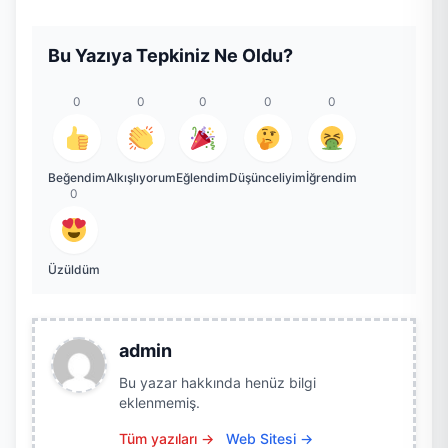
Bu Yazıya Tepkiniz Ne Oldu?
0
0
0
0
0
Beğendim
Alkışlıyorum
Eğlendim
Düşünceliyim
İğrendim
0
Üzüldüm
admin
Bu yazar hakkında henüz bilgi
eklenmemiş.
Tüm yazıları →
Web Sitesi →