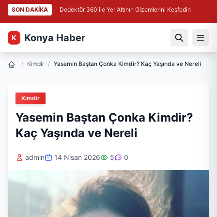
SON DAKİKA
Dedektör 360 ile Yer Altının Gizemlerini Keşfedin
Konya Haber
K
/
Kimdir
/
Yasemin Baştan Çonka Kimdir? Kaç Yaşında ve Nereli
Kimdir
Yasemin Baştan Çonka Kimdir?
Kaç Yaşında ve Nereli
admin
14 Nisan 2026
5
0