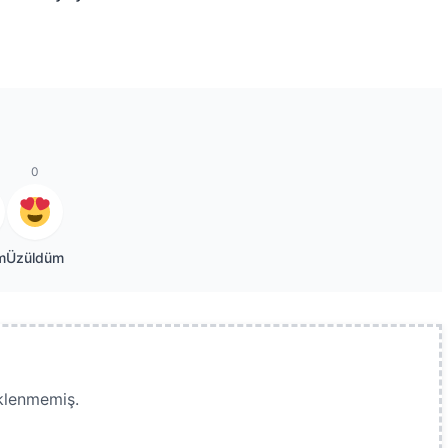
0
m
Üzüldüm
klenmemiş.