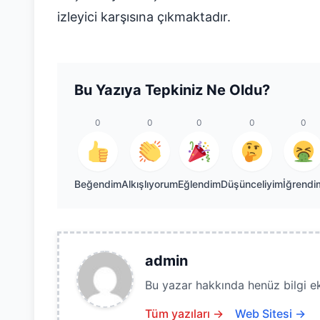
izleyici karşısına çıkmaktadır.
Bu Yazıya Tepkiniz Ne Oldu?
0
0
0
0
0
Beğendim
Alkışlıyorum
Eğlendim
Düşünceliyim
İğrendi
admin
Bu yazar hakkında henüz bilgi e
Tüm yazıları →
Web Sitesi →