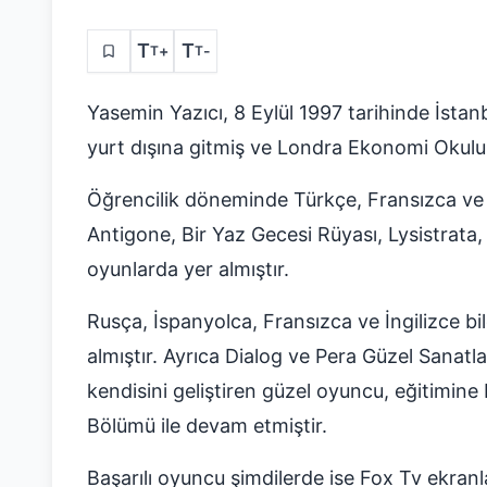
T
T
+
-
T
T
Yasemin Yazıcı, 8 Eylül 1997 tarihinde İstan
yurt dışına gitmiş ve Londra Ekonomi Okul
Öğrencilik döneminde Türkçe, Fransızca ve İ
Antigone, Bir Yaz Gecesi Rüyası, Lysistrata, 
oyunlarda yer almıştır.
Rusça, İspanyolca, Fransızca ve İngilizce bi
almıştır. Ayrıca Dialog ve Pera Güzel Sanatl
kendisini geliştiren güzel oyuncu, eğitimi
Bölümü ile devam etmiştir.
Başarılı oyuncu şimdilerde ise Fox Tv ekranla