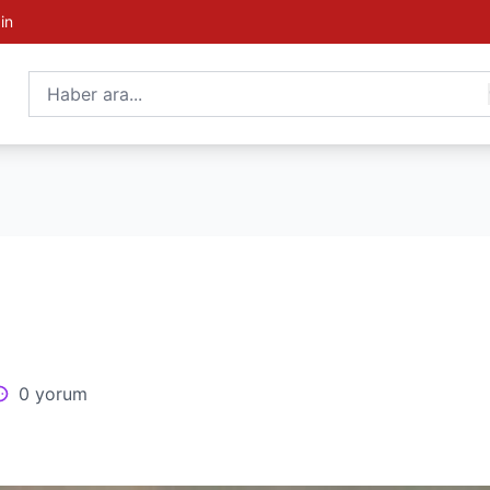
in
0 yorum