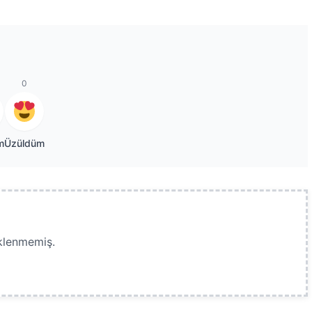
0
m
Üzüldüm
klenmemiş.