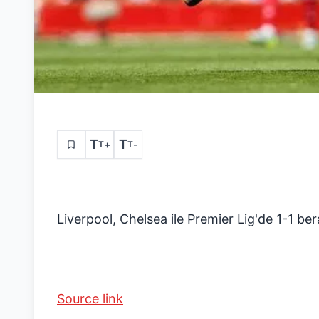
T
T
+
-
T
T
Liverpool, Chelsea ile Premier Lig'de 1-1 ber
Source link