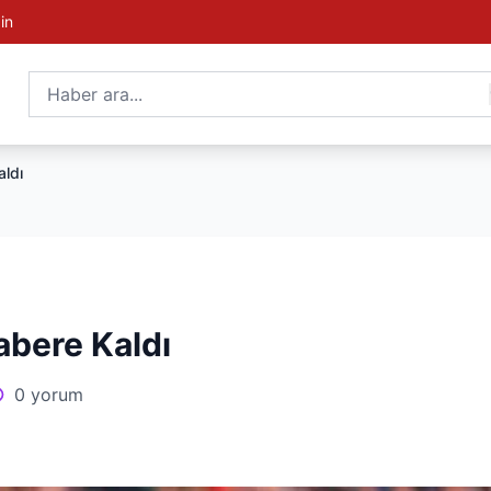
in
aldı
abere Kaldı
0 yorum