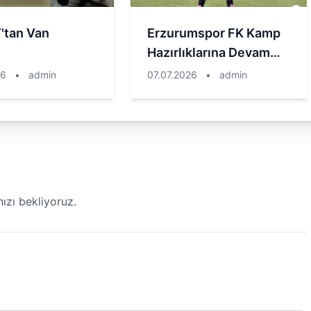
'tan Van
Erzurumspor FK Kamp
i
Hazırlıklarına Devam
Ediyor
26
•
admin
07.07.2026
•
admin
ızı bekliyoruz.