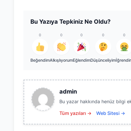
Bu Yazıya Tepkiniz Ne Oldu?
0
0
0
0
0
Beğendim
Alkışlıyorum
Eğlendim
Düşünceliyim
İğrendi
admin
Bu yazar hakkında henüz bilgi e
Tüm yazıları →
Web Sitesi →