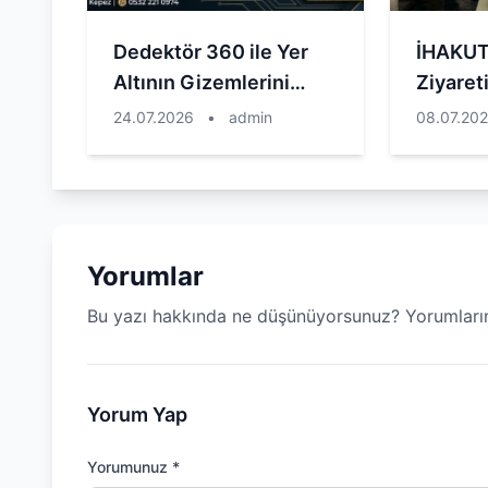
Dedektör 360 ile Yer
İHAKUT
Altının Gizemlerini
Ziyaret
Keşfedin
24.07.2026
•
admin
08.07.20
Yorumlar
Bu yazı hakkında ne düşünüyorsunuz? Yorumların
Yorum Yap
Yorumunuz *