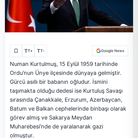
T
T
T
+
T
-
Google News
Numan Kurtulmuş, 15 Eylül 1959 tarihinde
Ordu’nun Ünye ilçesinde dünyaya gelmiştir.
Gürcü asıllı bir babanın oğludur. İsmini
taşımakta olduğu dedesi ise Kurtuluş Savaşı
sırasında Çanakkale, Erzurum, Azerbaycan,
Batum ve Balkan cephelerinde binbaşı olarak
görev almış ve Sakarya Meydan
Muharebesi’nde de yaralanarak gazi
olmuştur.