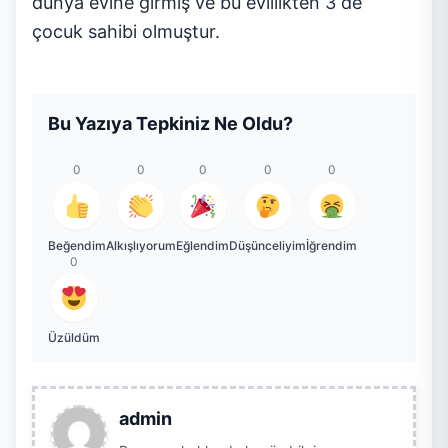
dünya evine girmiş ve bu evlilikten 3 de
çocuk sahibi olmuştur.
Bu Yazıya Tepkiniz Ne Oldu?
0
0
0
0
0
Beğendim
Alkışlıyorum
Eğlendim
Düşünceliyim
İğrendim
0
Üzüldüm
admin