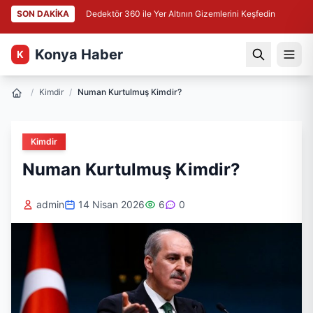
SON DAKİKA
Dedektör 360 ile Yer Altının Gizemlerini Keşfedin
Konya Haber
K
/
Kimdir
/
Numan Kurtulmuş Kimdir?
Kimdir
Numan Kurtulmuş Kimdir?
admin
14 Nisan 2026
6
0