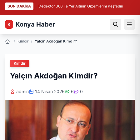
SON DAKİKA
Dedektör 360 ile Yer Altının Gizemlerini Keşfedin
Konya Haber
K
/
Kimdir
/
Yalçın Akdoğan Kimdir?
Kimdir
Yalçın Akdoğan Kimdir?
admin
14 Nisan 2026
6
0