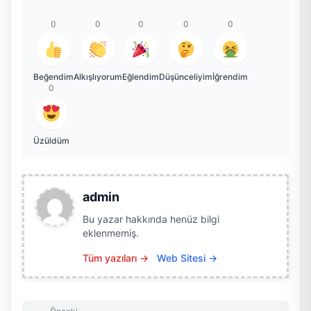
0
0
0
0
0
Beğendim
Alkışlıyorum
Eğlendim
Düşünceliyim
İğrendim
0
Üzüldüm
admin
Bu yazar hakkında henüz bilgi
eklenmemiş.
Tüm yazıları →
Web Sitesi →