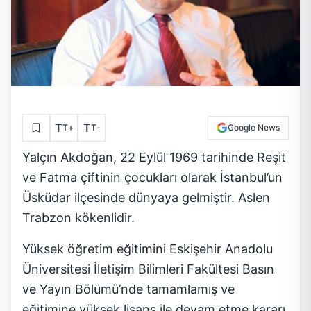
T
T
T
+
T
-
Google News
Yalçın Akdoğan, 22 Eylül 1969 tarihinde Reşit
ve Fatma çiftinin çocukları olarak İstanbul’un
Üsküdar ilçesinde dünyaya gelmiştir. Aslen
Trabzon kökenlidir.
Yüksek öğretim eğitimini Eskişehir Anadolu
Üniversitesi İletişim Bilimleri Fakültesi Basın
ve Yayın Bölümü’nde tamamlamış ve
eğitimine yüksek lisans ile devam etme kararı